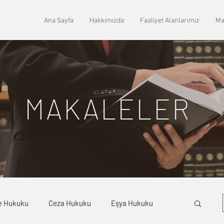
Ana Sayfa
Hakkımızda
Faaliyet Alanlarımız
Ma
MAKALELER
e Hukuku
Ceza Hukuku
Eşya Hukuku