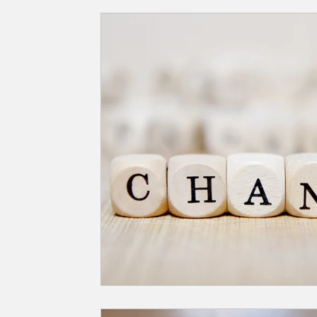
Fikri ve Sanat Eserleri Hukuku
Gayrimenkul Hukuku
İcra ve İflas Hukuku
İdare ve Vergi Hukuku
İlaç ve S
İş ve Sosyal Güvenlik Hukuku
Kişiler Hukuku
Kişisel 
Ticaret ve Şirketler Hukuku
Tüketici Hukuku
Rekabe
Haberler
Arabuluculuk