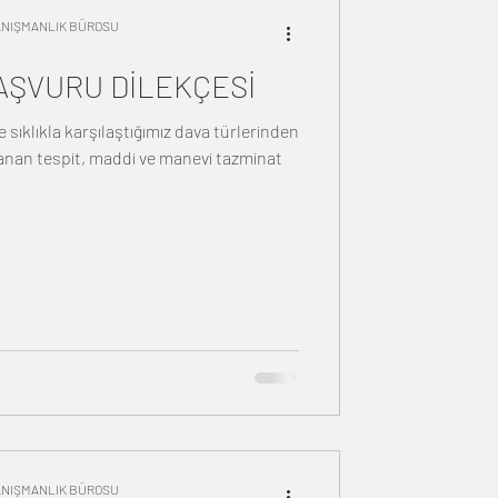
DANIŞMANLIK BÜROSU
BAŞVURU DİLEKÇESİ
ıklıkla karşılaştığımız dava türlerinden
lanan tespit, maddi ve manevi tazminat
DANIŞMANLIK BÜROSU