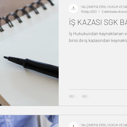
YALÇINER & EROL HUKUK VE 
19 Ağu 2021
2 dakikada okunur
İŞ KAZASI SGK 
İş Hukukundan kaynaklanan ve s
birisi de iş kazasından kaynak
YALÇINER & EROL HUKUK VE 