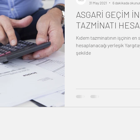
31 May 2021
6 dakikada okunu
ASGARİ GEÇİM İN
TAZMİNATI HESA
Kıdem tazminatının işçinin en 
hesaplanacağı yerleşik Yargıtay uygulamasıdı
şekilde