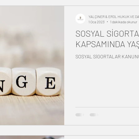
Göç, Oturum ve Vatandaşlık Hukuku
Miras Hukuku
YALÇINER & EROL HUKUK VE 
1 Oca 2023
1 dakikada okunur
SOSYAL SİGORT
ağlık Hukuku
İş Sağlığı ve Güvenliği Hukuku
KAPSAMINDA YAŞ
SOSYAL SİGORTALAR KANUNU
Verilerin Korunması Kanunu
Kıymetli Evrak Hukuku
t Hukuku
Yabancılar ve Mülteciler Hukuku