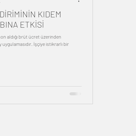
r
DİRİMİNİN KIDEM
BINA ETKİSİ
son aldığı brüt ücret üzerinden
r. İşçiye istikrarlı bir