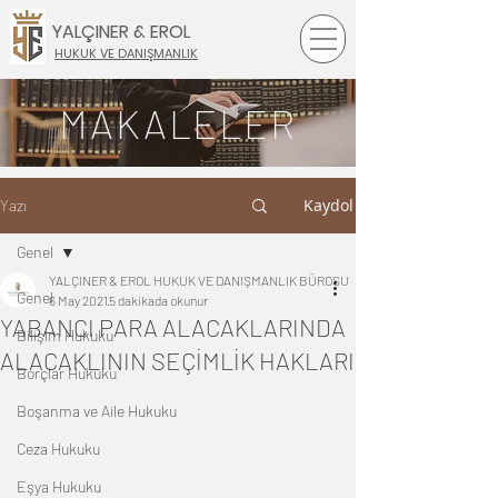
YALÇINER & EROL
HUKUK VE DANIŞMANLIK
MAKALELER
Kaydol
Yazı
Genel
YALÇINER & EROL HUKUK VE DANIŞMANLIK BÜROSU
Genel
6 May 2021
5 dakikada okunur
YABANCI PARA ALACAKLARINDA
Bilişim Hukuku
ALACAKLININ SEÇİMLİK HAKLARI
Borçlar Hukuku
Boşanma ve Aile Hukuku
Ceza Hukuku
Eşya Hukuku