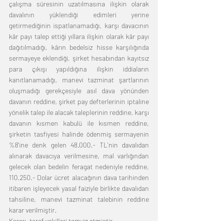
çalışma süresinin uzatılmasına ilişkin olarak 
davalının yüklendiği edimleri yerine 
getirmediğinin ispatlanamadığı, karşı davacının 
kâr payı talep ettiği yıllara ilişkin olarak kâr payı 
dağıtılmadığı, kârın bedelsiz hisse karşılığında 
sermayeye eklendiği, şirket hesabından kayıtsız 
para çıkışı yapıldığına ilişkin iddiaların 
kanıtlanamadığı, manevi tazminat şartlarının 
oluşmadığı gerekçesiyle asıl dava yönünden 
davanın reddine, şirket pay defterlerinin iptaline 
yönelik talep ile alacak taleplerinin reddine, karşı 
davanın kısmen kabulü ile kısmen reddine, 
şirketin tasfiyesi halinde ödenmiş sermayenin 
%8'ine denk gelen 48.000.- TL'nin davalıdan 
alınarak davacıya verilmesine, mal varlığından 
gelecek olan bedelin feragat nedeniyle reddine, 
110.250.- Dolar ücret alacağının dava tarihinden 
itibaren işleyecek yasal faiziyle birlikte davalıdan 
tahsiline, manevi tazminat talebinin reddine 
karar verilmiştir.
Kararı, taraf vekilleri temyiz etmiştir.