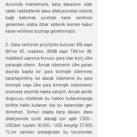
durumda mahkemece, karşı davacının ıslah 
talebi reddedilerek dava dilekçesindeki istemle 
bağlı kalınmak suretiyle karar verilmesi 
gerekirken ıslaha itibar edilerek kısmen kabul 
kararı verilmesi bozmayı gerektirmiştir.
2- Dava tarihinde yürürlükte bulunan 818 sayılı 
BK'nın 83. maddesi, (6098 sayılı TBK'nın 99. 
maddesi) uyarınca konusu para olan borç ülke 
parasıyla ödenir. Ancak ödemenin ülke parası 
dışında başka bir para birimiyle ödenmesi 
kararlaştırılmış ise alacak ödemenin bu para 
birimiyle veya ülke para birimiyle ödenmesini 
istemede seçimlik hakka sahiptir. Ancak yenilik 
doğurucu nitelikteki bu hakkın kullanılmasıyla 
birlikte hakkı kullanan kişi bu kararından geri 
dönemez. Somut olayda karşı davacı, dava 
dilekçesinde ücret alacağı için aylık 1.500.- 
USD'den toplam 18.000.- USD karşılığı 27.000 
TL'nin tahsilini istediğinden bu tercihinden 