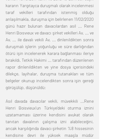
kararın Yargıtayca duruşmalı olarak incelenmesi 
taraf vekilleri tarafından istenmiş olduğu 
anlaşılmakla, duruşma için belirlenen 11/02/2020 
günü hazır bulunan davacılardan asil ... Rene 
Henri Boısvıeux ve davacı şirket vekilleri Av. ... ve 
Av. ... ile davalı vekili Av. ... dinlenildikten sonra 
duruşmalı işlerin yoğunluğu ve süre darlığından 
ötürü işin incelenerek karara bağlanması ileriye 
bırakıldı. Tetkik Hakimi ... tarafından düzenlenen 
rapor dinlenildikten ve yine dosya içerisindeki 
dilekçe, layihalar, duruşma tutanakları ve tüm 
belgeler okunup incelendikten sonra işin gereği 
görüşülüp, düşünüldü:
Asıl davada davacılar vekili, müvekkili ...Rene 
Henri Boisvieux'un Türkiye'deki oturma iznini 
uzatamaması üzerine kendisini avukat olarak 
tanıtan davalının çalışma izni alabileceğini, 
ancak karşılığında davacı şirketin %8 hissesinin 
kendisine devri ile yüksek maaşla müdür 