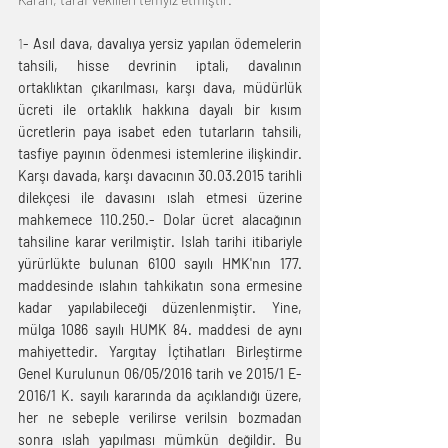
1
- Asıl dava, davalıya yersiz yapılan ödemelerin 
tahsili, hisse devrinin iptali, davalının 
ortaklıktan çıkarılması, karşı dava, müdürlük 
ücreti ile ortaklık hakkına dayalı bir kısım 
ücretlerin paya isabet eden tutarların tahsili, 
tasfiye payının ödenmesi istemlerine ilişkindir. 
Karşı davada, karşı davacının 30.03.2015 tarihli 
dilekçesi ile davasını ıslah etmesi üzerine 
mahkemece 110.250.- Dolar ücret alacağının 
tahsiline karar verilmiştir. Islah tarihi itibariyle 
yürürlükte bulunan 6100 sayılı HMK'nın 177. 
maddesinde ıslahın tahkikatın sona ermesine 
kadar yapılabileceği düzenlenmiştir. Yine, 
mülga 1086 sayılı HUMK 84. maddesi de aynı 
mahiyettedir. Yargıtay İçtihatları Birleştirme 
Genel Kurulunun 06/05/2016 tarih ve 2015/1 E- 
2016/1 K. sayılı kararında da açıklandığı üzere, 
her ne sebeple verilirse verilsin bozmadan 
sonra ıslah yapılması mümkün değildir. Bu 