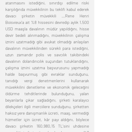
atanmasını istediğini, sınırdışı edilme riski 
karşılığında müvekkilinin bu teklifi kabul ederek 
davacı şirketin müvekkili ...Rene Henri 
Boisvieux'a ait %8 hissesini devredip aylık 1.500 
USD maaşla davalının müdür yapıldığını, hisse 
devir bedeli alınmadığını, müvekkilinin çalışma 
iznini uzatmadığı gibi avukat olmadığı anlaşılan 
davalının müvekkilinden sürekli para istediğini, 
uzun zamandır polis ve savcılık takibindeki 
davalının dolandırıcılık suçundan tutuklandığını, 
çalışma iznini uzatma başvurusunu yapmadığı 
halde başvurmuş gibi evraklar sunduğunu, 
tanıdığı vergi denetmenlerini kullanarak 
müvekkilini denetleme ve ekonomik geleceğini 
öldürme tehditlerinde bulunduğunu, yalan 
beyanlarla çıkar sağladığını, şirketi karalayıcı 
dilekçeleri ilgili merciilere sunduğunu, şirketten 
haksız yere danışmanlık ücreti, maaş, vermediği 
hizmetler için ücret, kâr payı aldığını, böylece 
davacı şirketin 160.980,15 TL'sini uhdesine 