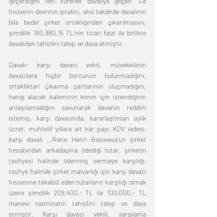
geçerdiğini ileri sürerek davalıya geçen %8 
hissenin devrinin iptalini, aksi takdirde davalının 
bila bedel şirket ortaklığından çıkarılmasını, 
şimdilik 160.980,15 TL'nin ticari faizi ile birlikte 
davalıdan tahsilini talep ve dava etmiştir.
Davalı- karşı davacı vekili, müvekkilinin 
davacılara hiçbir borcunun bulunmadığını, 
ortaklıktan çıkarma şartlarının oluşmadığını, 
hangi alacak kaleminin kimin için istendiğinin 
anlaşılamadığını savunarak davanın reddini 
istemiş, karşı davasında, kararlaştırılan aylık 
ücret, muhtelif yıllara ait kâr payı, KDV iadesi, 
karşı davalı ...Rene Henri Boisvieux'un şirket 
hesabından arkadaşına ödediği tutar, şirketin 
tasfiyesi halinde ödenmiş sermaye karşılığı, 
tasfiye halinde şirket malvarlığı için karşı davacı 
hissesine tekabül eden tutarların karşılığı olmak 
üzere şimdilik 209.400.- TL ile 100.000.- TL 
manevi tazminatın tahsilini talep ve dava 
etmiştir. Karşı davacı vekili, yargılama 