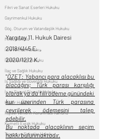
Fikri ve Sanat Eserleri Hukuku
Gayrimenkul Hukuku
Göç, Oturum ve Vatandaşlık Hukuku
Yargıtay 11. Hukuk Dairesi         
Miras Hukuku
2018/4145 E.  ,  
İcra ve İflas Hukuku
2020/1212 K.
İdare ve Vergi Hukuku
İlaç ve Sağlık Hukuku
"
ÖZET: Yabancı para alacaklısı bu 
İş Sağlığı ve Güvenliği Hukuku
alacağını; Türk parası karşılığı 
İş ve Sosyal Güvenlik Hukuku
olarak ya da fiili ödeme günündeki 
kur üzerinden Türk parasına 
Kişiler Hukuku
çevrilerek ödemesini talep 
Kişisel Verilerin Korunması Kanunu
edebilir.
Kıymetli Evrak Hukuku
Bu noktada alacaklının seçim 
hakkı bulunmaktadır.
Ticaret ve Şirketler Hukuku