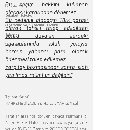
Bu seçim hakkını kullanan 
Tüketici Hukuku
alacaklı kararından dönemez.
Rekabet Hukuku
Bu nedenle alacağın Türk parası 
Yabancılar ve Mülteciler Hukuku
olarak tahsili talep edildikten 
sonra davanın ilerdeki 
Haberler
aşamalarında ıslah yoluyla 
Arabuluculuk
borcun yabancı para olarak 
ödenmesi talep edilemez.
Yargıtay bozmasından sonra ıslah 
yapılması mümkün değildir."
"İçtihat Metni"
MAHKEMESİ :ASLİYE HUKUK MAHKEMESİ
Taraflar arasında görülen davada Marmaris 3. 
Asliye Hukuk Mahkemesince bozmaya uyularak 
verilen 19/10/2017 tarih ve 2015/49-2017/561 sayılı 