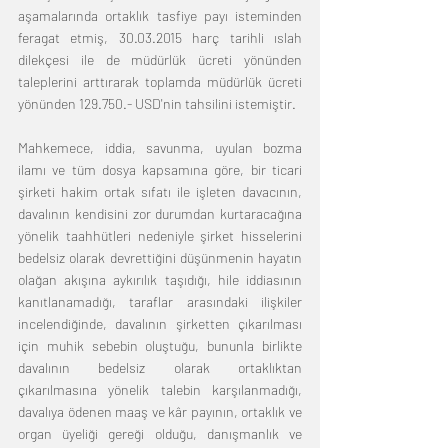
aşamalarında ortaklık tasfiye payı isteminden 
feragat etmiş, 30.03.2015 harç tarihli ıslah 
dilekçesi ile de müdürlük ücreti yönünden 
taleplerini arttırarak toplamda müdürlük ücreti 
yönünden 129.750.- USD'nin tahsilini istemiştir.
Mahkemece, iddia, savunma, uyulan bozma 
ilamı ve tüm dosya kapsamına göre, bir ticari 
şirketi hakim ortak sıfatı ile işleten davacının, 
davalının kendisini zor durumdan kurtaracağına 
yönelik taahhütleri nedeniyle şirket hisselerini 
bedelsiz olarak devrettiğini düşünmenin hayatın 
olağan akışına aykırılık taşıdığı, hile iddiasının 
kanıtlanamadığı, taraflar arasındaki ilişkiler 
incelendiğinde, davalının şirketten çıkarılması 
için muhik sebebin oluştuğu, bununla birlikte 
davalının bedelsiz olarak ortaklıktan 
çıkarılmasına yönelik talebin karşılanmadığı, 
davalıya ödenen maaş ve kâr payının, ortaklık ve 
organ üyeliği gereği olduğu, danışmanlık ve 