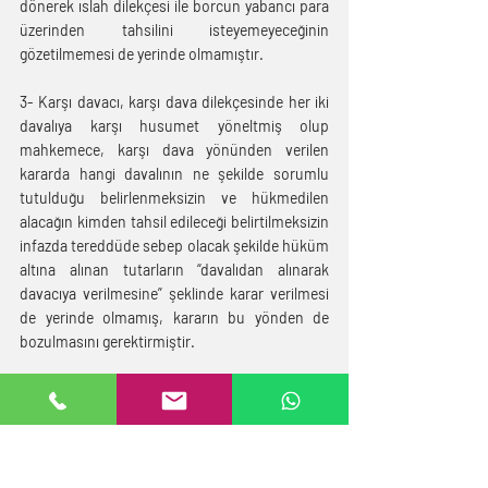
dönerek ıslah dilekçesi ile borcun yabancı para 
üzerinden tahsilini isteyemeyeceğinin 
gözetilmemesi de yerinde olmamıştır.
3- Karşı davacı, karşı dava dilekçesinde her iki 
davalıya karşı husumet yöneltmiş olup 
mahkemece, karşı dava yönünden verilen 
kararda hangi davalının ne şekilde sorumlu 
tutulduğu belirlenmeksizin ve hükmedilen 
alacağın kimden tahsil edileceği belirtilmeksizin 
infazda tereddüde sebep olacak şekilde hüküm 
altına alınan tutarların “davalıdan alınarak 
davacıya verilmesine” şeklinde karar verilmesi 
de yerinde olmamış, kararın bu yönden de 
bozulmasını gerektirmiştir.
4- Kabule göre de, karşı davacı, karşı 
davasında şirketin tasfiyesi halinde hissesine 
düşen miktarın tahsilini istemiş, mahkemece, 
tasfiye yönünden bir karar verilmediği ve 
yukarıda (1) nolu bentte açıklandığı üzere 