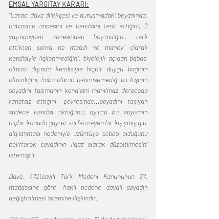
EMSAL YARGITAY KARARI:
"Davacı dava dilekçesi ve duruşmadaki beyanında; 
babasının annesini ve kendisini terk ettiğini, 2 
yaşındayken annesinden boşandığını, terk 
ettikten sonra ne maddi ne manevi olarak 
kendisiyle ilgilenmediğini, biyolojik açıdan babası 
olması dışında kendisiyle hiçbir duygu bağının 
olmadığını, baba olarak benimsemediği bir kişinin 
soyadını taşımanın kendisini inanılmaz derecede 
rahatsız ettiğini, çevresinde...soyadını taşıyan 
sadece kendisi olduğunu, ayırca bu soyismin 
hiçbir konuda gayret sarfetmeyen bir kişiymiş gibi 
algılanması nedeniyle üzüntüye sebep olduğunu 
belirterek soyadının Ilgaz olarak düzeltilmesini 
istemiştir.
Dava, 4721sayılı Türk Medeni Kanununun 27. 
maddesine göre, haklı nedene dayalı soyadın 
değiştirilmesi istemine ilişkindir.