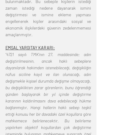
bulunmaktadır. Bu sebeple kişilerin istediği 
zaman istediği nedene dayanarak ismini 
değiştirmesi ve ismine ekleme yapması 
engellenerek kişiler arasındaki sosyal ve 
ekonomik ilişkilerdeki güvenin zedelenmemesi 
amaçlanmıştır.
EMSAL YARGITAY KARARI:
"4721 sayılı TMK'nın 27. maddesinde; adın 
değiştirilmesinin, ancak haklı sebeplere 
dayanılarak hakimden istenebileceği, değişikliğin 
nüfus siciline kayıt ve ilan olunacağı, adın 
değişmekle kişisel durumda değişme olmayacağı, 
bu değişiklikten zarar görenlerin, bunu öğrendiği 
günden başlayarak bir yıl içinde değiştirme 
kararının kaldırılmasını dava edebileceği hükme 
bağlanmıştır. Hangi hallerin haklı sebep teşkil 
ettiği konusu her bir davadaki özel koşullara göre 
mahkemece belirlenecektir. Bu belirleme 
yapılırken objektif koşullardan çok değiştirme 
isteminde bulunanın mahkemeye sunacağı özel 