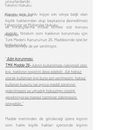
unsurlardandır. 
Tüketici Hukuku
Kişinin isim hakkı kişiye sıkı sıkıya bağlı olan 
Rekabet Hukuku
kişilik haklarından olup başkasına devredilmesi 
Yabancılar ve Mülteciler Hukuku
ve mirasçılarına intikal etmesi söz konusu 
değildir. Nitekim isim hakkının korunması için 
Haberler
Türk Medeni Kanunu'nun 26. Maddesinde özel bir 
Arabuluculuk
düzenlemeye de yer verilmiştir. 
"
Adın korunması 
TMK Madde 26- 
Adının kullanılması çekişmeli olan 
kişi, hakkının tespitini dava edebilir. Adı haksız 
olarak kullanılan kişi buna son verilmesini; haksız 
kullanan kusurlu ise ayrıca maddî zararının 
giderilmesini ve uğradığı haksızlığın niteliği 
gerektiriyorsa manevî tazminat ödenmesini 
isteyebilir."
Madde metninden de görüleceği üzere kişinin 
isim hakkı kişilik hakları içerisinde kişinin 