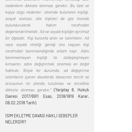
nedenlerin dikkate alınması gerekir. Bu özel ve 
kişiye özgü nedenler; istemde bulunanın kişiliği, 
sosyal statüsü, aile ilişkileri de göz önünde 
bulundurularak hakim tarafından 
değerlendirilmelidir. Ad ve soyadı kişiliğin ayrılmaz 
bir öğesidir. Kişi bununla anılır ve tanımlanır. Ad 
veya soyadı niteliği gereği onu taşıyan kişi 
tarafından benimsendiğinde anlam taşır. Adını 
benimsemeyen kişiliği ile özdeşleşmeyen 
kimsenin, adını değiştirmek istemesi en doğal 
hakkıdır. Böyle bir durumda, ad değiştirme 
istemlerini içeren davalarda davacının tercih ve 
arzusunun ön planda tutulması ve öncelikle 
dikkate alınması gerekir." 
(Yargıtay 8. Hukuk 
Dairesi 2017/6911 Esas, 2018/1819 Karar, 
08.02.2018 Tarih)
İSİM EKLETME DAVASI HAKLI SEBEPLER 
NELERDİR?