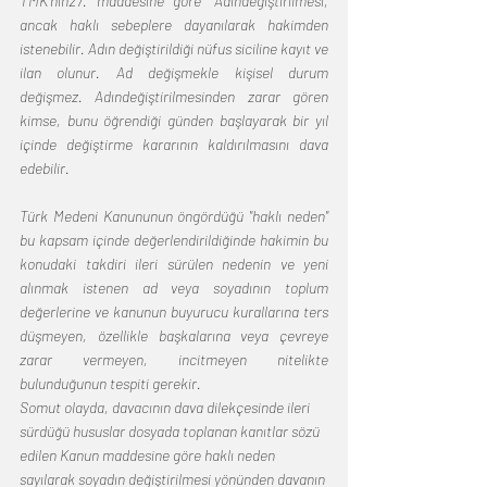
TMK'nın27. maddesine göre ''Adındeğiştirilmesi, 
ancak haklı sebeplere dayanılarak hakimden 
istenebilir. Adın değiştirildiği nüfus siciline kayıt ve 
ilan olunur. Ad değişmekle kişisel durum 
değişmez. Adındeğiştirilmesinden zarar gören 
kimse, bunu öğrendiği günden başlayarak bir yıl 
içinde değiştirme kararının kaldırılmasını dava 
edebilir.
Türk Medeni Kanununun öngördüğü "haklı neden" 
bu kapsam içinde değerlendirildiğinde hakimin bu 
konudaki takdiri ileri sürülen nedenin ve yeni 
alınmak istenen ad veya soyadının toplum 
değerlerine ve kanunun buyurucu kurallarına ters 
düşmeyen, özellikle başkalarına veya çevreye 
zarar vermeyen, incitmeyen nitelikte 
bulunduğunun tespiti gerekir.
Somut olayda, davacının dava dilekçesinde ileri 
sürdüğü hususlar dosyada toplanan kanıtlar sözü 
edilen Kanun maddesine göre haklı neden 
sayılarak soyadın değiştirilmesi yönünden davanın 