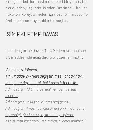
kimliğinin belirlenmesinde önemli bir yere sahip 
olduğundan; kişilerin isimleri üzerindeki hakları 
hukuken koruyabilmeleri için özel bir madde ile 
özellikle korunmaya tabi tutulmuştur. 
İSİM EKLETME DAVASI
İsim değiştirme davası Türk Medeni Kanunu'nun 
27. maddesinde aşağıdaki gibi düzenlenmiştir:
"
Adın değiştirilmesi 
TMK Madde 27- Adın değiştirilmesi, ancak haklı 
sebeplere dayanılarak hâkimden istenebilir. 
Adın değiştirildiği nüfus siciline kayıt ve ilân 
olunur. 
Ad değişmekle kişisel durum değişmez. 
Adın değiştirilmesinden zarar gören kimse, bunu 
öğrendiği günden başlayarak bir yıl içinde 
değiştirme kararının kaldırılmasını dava edebilir. "