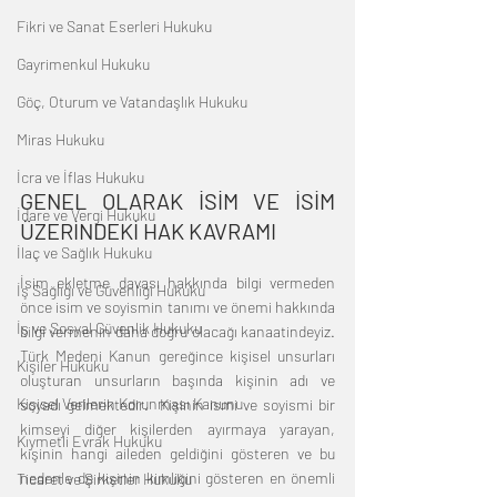
Fikri ve Sanat Eserleri Hukuku
Gayrimenkul Hukuku
Göç, Oturum ve Vatandaşlık Hukuku
Miras Hukuku
İcra ve İflas Hukuku
GENEL OLARAK İSİM VE İSİM 
İdare ve Vergi Hukuku
ÜZERİNDEKİ HAK KAVRAMI
İlaç ve Sağlık Hukuku
İsim ekletme davası hakkında bilgi vermeden 
İş Sağlığı ve Güvenliği Hukuku
önce isim ve soyismin tanımı ve önemi hakkında 
İş ve Sosyal Güvenlik Hukuku
bilgi vermenin daha doğru olacağı kanaatindeyiz. 
Türk Medeni Kanun gereğince kişisel unsurları 
Kişiler Hukuku
oluşturan unsurların başında kişinin adı ve 
Kişisel Verilerin Korunması Kanunu
soyadı gelmektedir.  Kişinin ismi ve soyismi bir 
kimseyi diğer kişilerden ayırmaya yarayan, 
Kıymetli Evrak Hukuku
kişinin hangi aileden geldiğini gösteren ve bu 
nedenle de kişinin kimliğini gösteren en önemli 
Ticaret ve Şirketler Hukuku