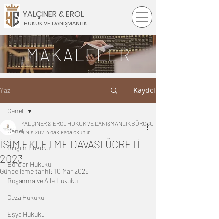
YALÇINER & EROL
HUKUK VE DANIŞMANLIK
MAKALELER
Kaydol
Yazı
Genel
YALÇINER & EROL HUKUK VE DANIŞMANLIK BÜROSU
Genel
8 Nis 2021
4 dakikada okunur
İSİM EKLETME DAVASI ÜCRETİ
Bilişim Hukuku
2023
Borçlar Hukuku
Güncelleme tarihi:
10 Mar 2025
Boşanma ve Aile Hukuku
Ceza Hukuku
Eşya Hukuku