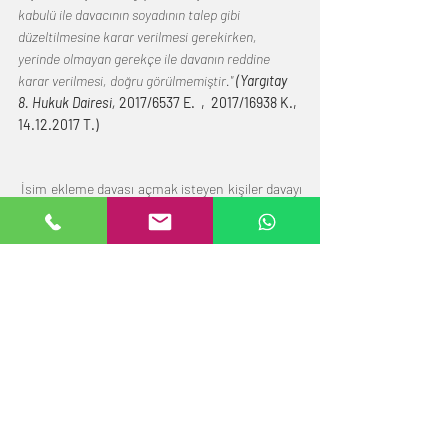
kabulü ile davacının soyadının talep gibi 
düzeltilmesine karar verilmesi gerekirken, 
yerinde olmayan gerekçe ile davanın reddine 
karar verilmesi, doğru görülmemiştir." 
(Yargıtay 
8. Hukuk Dairesi, 
2017/6537 E.  ,  2017/16938 K., 
14.12.2017 T.)
 İsim ekleme davası açmak isteyen kişiler davayı 
kendileri takip edebilirler ancak dava hazırlık 
aşaması, dilekçenin yazım aşaması ve davanın 
takip aşamaları hukuki ve teknik bilgi  
gerektirmektedir. Ayrıca belirtmemiz gerekir ki 
aynı hukuki sebebe dayalı olarak ikinci kez dava 
açılması mümkün değildir. Bu sebepledir ki   bu 
davalarda 
uzman isim ekletme avukatından
profesyonel hukuki destek almak hatta süreci 
bir avukat ile takip etmek hak kaybı yaşamamak 
adına önem arz etmektedir.  