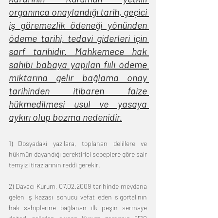
organınca onaylandığı tarih, geçici 
iş göremezlik ödeneği yönünden 
ödeme tarihi, tedavi giderleri için 
sarf tarihidir. Mahkemece hak 
sahibi babaya yapılan fiili ödeme 
miktarına gelir bağlama onay 
tarihinden itibaren faize 
hükmedilmesi usul ve yasaya 
aykırı olup bozma nedenidir.
1) Dosyadaki yazılara, toplanan delillere ve 
hükmün dayandığı gerektirici sebeplere göre sair 
temyiz itirazlarının reddi gerekir. 
2) Davacı Kurum, 07.02.2009 tarihinde meydana 
gelen iş kazası sonucu vefat eden sigortalının 
hak sahiplerine bağlanan ilk peşin sermaye 