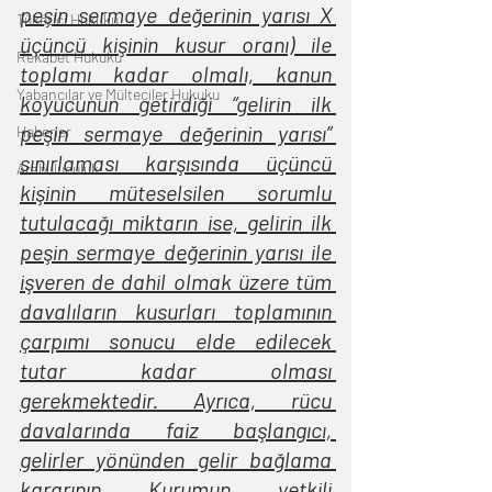
peşin sermaye değerinin yarısı X 
Tüketici Hukuku
üçüncü kişinin kusur oranı) ile 
Rekabet Hukuku
toplamı kadar olmalı, kanun 
Yabancılar ve Mülteciler Hukuku
koyucunun getirdiği “gelirin ilk 
peşin sermaye değerinin yarısı” 
Haberler
sınırlaması karşısında üçüncü 
Arabuluculuk
kişinin müteselsilen sorumlu 
tutulacağı miktarın ise, gelirin ilk 
peşin sermaye değerinin yarısı ile 
işveren de dahil olmak üzere tüm 
davalıların kusurları toplamının 
çarpımı sonucu elde edilecek 
tutar kadar olması 
gerekmektedir. Ayrıca, rücu 
davalarında faiz başlangıcı, 
gelirler yönünden gelir bağlama 
kararının Kurumun yetkili 