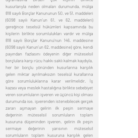
kusurlarıyla neden olmaları durumunda, mülga 
818 sayılı Borçlar Kanununun 50. ve 51. maddeleri 
(6098 sayılı Kanun'un 61. ve 62. maddeleri) 
gereğince teselsül hükümleri kapsamında bu 
kişilerin birlikte sorumlulukları vardır ve mülga 
818 sayılı Borçlar Kanunu'nun 146. maddesine 
(6098 sayılı Kanun'un 62. maddesine) göre, kendi 
payından fazlasını ödeyenin diğer müteselsil 
borçlulara karşı rücu hakkı saklı kalmak kaydıyla, 
her bir borçlu yönünden kusurlarına karşılık 
gelen miktar ayrılmaksızın teselsül kurallarına 
göre sorumluluklarına karar verilmelidir. İş 
kazası veya meslek hastalığına birlikte sebebiyet 
veren sorumluların işveren ve üçüncü kişi olması 
durumunda ise, işverenden istenebilecek gerçek 
zararı aşmayan gelirin ilk peşin sermaye 
değerinin müteselsil sorumluların toplam 
kusuruna düşeninden işveren, gelirin ilk peşin 
sermaye değerinin yarısının müteselsil 
sorumluların toplam kusuruna karşılık gelen 