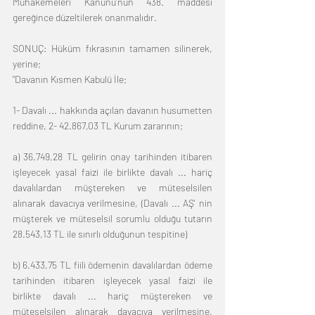
Muhakemeleri Kanunu'nun 438. maddesi 
gereğince düzeltilerek onanmalıdır. 
SONUÇ: Hüküm fıkrasının tamamen silinerek, 
yerine; 
"Davanın Kısmen Kabulü İle; 
1- Davalı ... hakkında açılan davanın husumetten 
reddine, 2- 42.867,03 TL Kurum zararının; 
a) 36.749,28 TL gelirin onay tarihinden itibaren 
işleyecek yasal faizi ile birlikte davalı ... hariç 
davalılardan müştereken ve müteselsilen 
alınarak davacıya verilmesine, (Davalı ... AŞ' nin 
müşterek ve müteselsil sorumlu olduğu tutarın 
28.543,13 TL ile sınırlı olduğunun tespitine) 
b) 6.433,75 TL fiili ödemenin davalılardan ödeme 
tarihinden itibaren işleyecek yasal faizi ile 
birlikte davalı ... hariç müştereken ve 
müteselsilen alınarak davacıya verilmesine, 