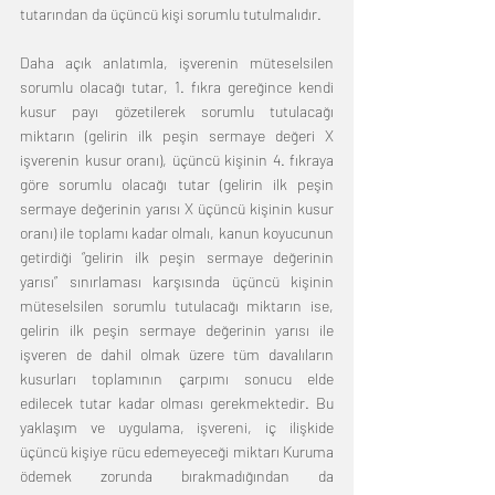
tutarından da üçüncü kişi sorumlu tutulmalıdır. 
Daha açık anlatımla, işverenin müteselsilen 
sorumlu olacağı tutar, 1. fıkra gereğince kendi 
kusur payı gözetilerek sorumlu tutulacağı 
miktarın (gelirin ilk peşin sermaye değeri X 
işverenin kusur oranı), üçüncü kişinin 4. fıkraya 
göre sorumlu olacağı tutar (gelirin ilk peşin 
sermaye değerinin yarısı X üçüncü kişinin kusur 
oranı) ile toplamı kadar olmalı, kanun koyucunun 
getirdiği “gelirin ilk peşin sermaye değerinin 
yarısı” sınırlaması karşısında üçüncü kişinin 
müteselsilen sorumlu tutulacağı miktarın ise, 
gelirin ilk peşin sermaye değerinin yarısı ile 
işveren de dahil olmak üzere tüm davalıların 
kusurları toplamının çarpımı sonucu elde 
edilecek tutar kadar olması gerekmektedir. Bu 
yaklaşım ve uygulama, işvereni, iç ilişkide 
üçüncü kişiye rücu edemeyeceği miktarı Kuruma 
ödemek zorunda bırakmadığından da 