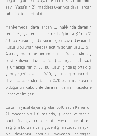
değerli gelirden oluşan Kurum zararının 5510 
sayılı Yasa'nın 21. maddesi uyarınca davalılardan 
tahsilini talep etmiştir. 
Mahkemece, davalılardan ... hakkında davanın 
reddine , işveren ... Elektrik Dağıtım A.Ş.' nin % 
30 (bu kusur içinde kesinleşen ceza davasında 
kusurlu bulunan Akedaş eğitim sorumlusu ... %1, 
Akedaş malzeme sorumlusu ... %1 ve Akedaş 
başteknisyeni davalı ... %5 ), ... İnşaat ... İnşaat 
İş Ortaklığı' nın % 50 (bu kusur içinde iş ortaklığı 
şantiye şefi davalı ... %10, iş ortaklığı mühendisi 
davalı ... %5), sigortalının %20 oranında kusurlu 
olduğunun kabulü ile davanın kısmen kabulüne 
karar verilmiştir. 
Davanın yasal dayanağı olan 5510 sayılı Kanun'un 
21. maddesinin 1. fıkrasında, iş kazası ve meslek 
hastalığı, işverenin kastı veya sigortalıların 
sağlığını koruma ve iş güvenliği mevzuatına aykırı 
bir davranışı sonucu meydana gelmişse, 