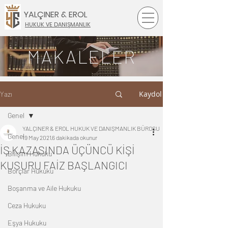
YALÇINER & EROL
HUKUK VE DANIŞMANLIK
MAKALELER
Kaydol
Yazı
Genel
YALÇINER & EROL HUKUK VE DANIŞMANLIK BÜROSU
Genel
19 May 2021
6 dakikada okunur
İŞ KAZASINDA ÜÇÜNCÜ KİŞİ
Bilişim Hukuku
KUSURU FAİZ BAŞLANGICI
Borçlar Hukuku
Boşanma ve Aile Hukuku
Ceza Hukuku
Eşya Hukuku