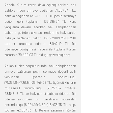
Ancak, Kurum zararı dava açıldığı tarihte (hak 
sahiplerinden anneye bağlanan 71.357,84 TL., 
babaya bağlanan 64.237,50 TL ilk peşin sermaye 
değerli gelir toplamı ) 135.595,34 TL iken, 
yargılama devam ederken hak sahiplerinden 
babanın gelirden çıkması nedeni ile hak sahibi 
babaya bağlanan gelirin 15.02.2009-26.06.2011 
tarihleri arasında ödenen 8.042,19 TL fiili 
ödemeye dönüşmesi nedeni ile toplam Kurum 
zararının 79.400,03 TL olduğu gözetildiğinde; 
Anılan ilkeler doğrultusunda, hak sahiplerinden 
anneye bağlanan peşin sermaye değerli gelir 
yönünden işverenin sorumluluğu 
(71.357,84x%51,5=) 36.749,28 TL, üçüncü kişilerin 
müteselsil sorumluluğu (71.357,84 x%40=) 
28.543,13 TL ve hak sahibi babaya ödenen fiili 
ödeme yönünden tüm davalıların müteselsil 
sorumluluğu (8.024,19x%80=) 6.433,75 TL olup, 
toplam 42.867,03 TL Kurum zararının hüküm 