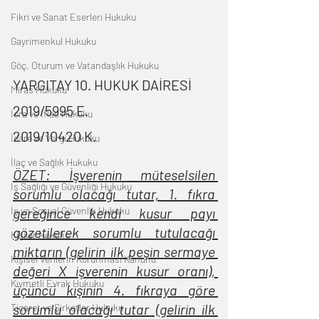
Fikri ve Sanat Eserleri Hukuku
Gayrimenkul Hukuku
Göç, Oturum ve Vatandaşlık Hukuku
YARGITAY 10. HUKUK DAİRESİ
Miras Hukuku
2019/5995 E.
İcra ve İflas Hukuku
2019/10420 K.
İdare ve Vergi Hukuku
İlaç ve Sağlık Hukuku
ÖZET: İşverenin müteselsilen 
İş Sağlığı ve Güvenliği Hukuku
sorumlu olacağı tutar, 1. fıkra 
İş ve Sosyal Güvenlik Hukuku
gereğince kendi kusur payı 
gözetilerek sorumlu tutulacağı 
Kişiler Hukuku
miktarın (gelirin ilk peşin sermaye 
Kişisel Verilerin Korunması Kanunu
değeri X işverenin kusur oranı), 
Kıymetli Evrak Hukuku
üçüncü kişinin 4. fıkraya göre 
sorumlu olacağı tutar (gelirin ilk 
Ticaret ve Şirketler Hukuku