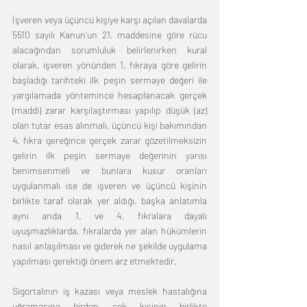
İşveren veya üçüncü kişiye karşı açılan davalarda 
5510 sayılı Kanun'un 21. maddesine göre rücu 
alacağından sorumluluk belirlenirken kural 
olarak, işveren yönünden 1. fıkraya göre gelirin 
başladığı tarihteki ilk peşin sermaye değeri ile 
yargılamada yöntemince hesaplanacak gerçek 
(maddi) zarar karşılaştırması yapılıp düşük (az) 
olan tutar esas alınmalı, üçüncü kişi bakımından 
4. fıkra gereğince gerçek zarar gözetilmeksizin 
gelirin ilk peşin sermaye değerinin yarısı 
benimsenmeli ve bunlara kusur oranları 
uygulanmalı ise de işveren ve üçüncü kişinin 
birlikte taraf olarak yer aldığı, başka anlatımla 
aynı anda 1. ve 4. fıkralara dayalı 
uyuşmazlıklarda, fıkralarda yer alan hükümlerin 
nasıl anlaşılması ve giderek ne şekilde uygulama 
yapılması gerektiği önem arz etmektedir. 
Sigortalının iş kazası veya meslek hastalığına 
uğramasına birden çok kişinin birlikte 