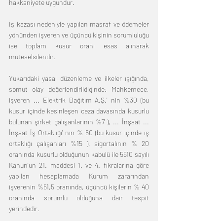
hakkaniyete uygundur. 
İş kazası nedeniyle yapılan masraf ve ödemeler 
yönünden işveren ve üçüncü kişinin sorumluluğu 
ise toplam kusur oranı esas alınarak 
müteselsilendir. 
Yukarıdaki yasal düzenleme ve ilkeler ışığında, 
somut olay değerlendirildiğinde: Mahkemece, 
işveren ... Elektrik Dağıtım A.Ş.' nin %30 (bu 
kusur içinde kesinleşen ceza davasında kusurlu 
bulunan şirket çalışanlarının %7 ), ... İnşaat ... 
İnşaat İş Ortaklığı' nın % 50 (bu kusur içinde iş 
ortaklığı çalışanları %15 ), sigortalının % 20 
oranında kusurlu olduğunun kabulü ile 5510 sayılı 
Kanun'un 21. maddesi 1. ve 4. fıkralarına göre 
yapılan hesaplamada Kurum zararından 
işverenin %51,5 oranında, üçüncü kişilerin % 40 
oranında sorumlu olduğuna dair tespit 
yerindedir. 