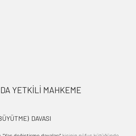
DA YETKİLİ MAHKEME 
BÜYÜTME)  DAVASI
n 
"Yaş değiştirme davaları" 
kişinin nüfus kütüğünde 