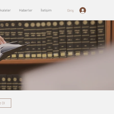
Giriş
kaleler
Haberler
İletişim
t Ol