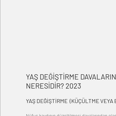
YAŞ DEĞİŞTİRME DAVALARIN
NERESİDİR? 2023
YAŞ DEĞİŞTİRME  (KÜÇÜLTME VEYA 
Nüfus kaydının düzeltilmesi davalarından ola