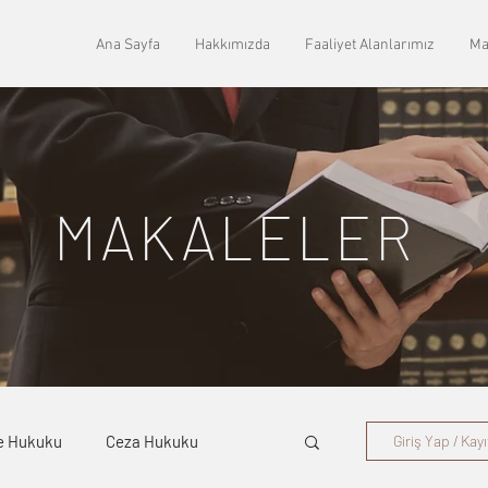
Ana Sayfa
Hakkımızda
Faaliyet Alanlarımız
Ma
MAKALELER
e Hukuku
Ceza Hukuku
Giriş Yap / Kayı