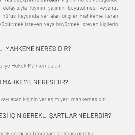
 dolayısıyla kişinin yaşının büyütülmesi veyahut 
n nüfus kaydında yer alan bilgiler mahkeme kararı 
küçültmek isteyen veya büyütmek isteyen kişilerin 
Lİ MAHKEME NERESİDİR?
sliye Hukuk Mahkemesidir.
Lİ MAHKEME NERESİDİR?
ayı açan kişinin yerleşim yeri  mahkemesidir.
ESİ İÇİN GEREKLİ ŞARTLAR NELERDİR?
ağlık ocağı gibi) doğmamış olması gerekir.