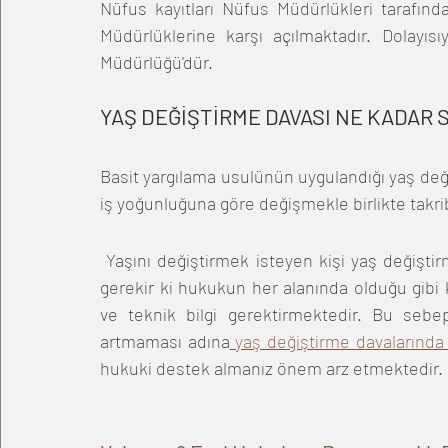
Nüfus kayıtları Nüfus Müdürlükleri tarafınd
Müdürlüklerine karşı açılmaktadır. Dolayısıy
Müdürlüğü'dür.
YAŞ DEĞİŞTİRME DAVASI NE KADAR 
Basit yargılama usulünün uygulandığı yaş deği
iş yoğunluğuna göre değişmekle birlikte takri
 Yaşını değiştirmek isteyen kişi yaş değiştirme davasını kendisi de açabilir. Ancak belirtmemiz 
gerekir ki hukukun her alanında olduğu gibi
ve teknik bilgi gerektirmektedir. Bu seb
artmaması adına
 yaş değiştirme davalarında
hukuki destek almanız önem arz etmektedir.