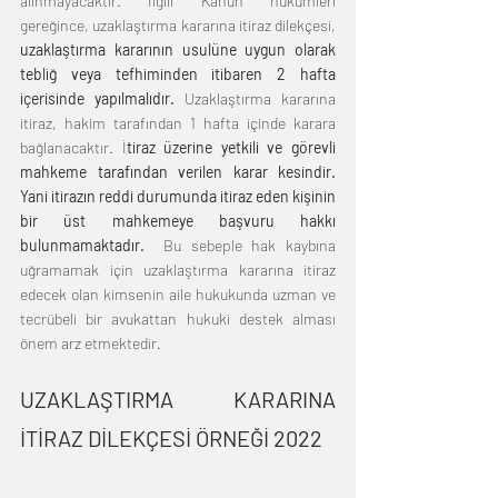
alınmayacaktır. İlgili Kanun hükümleri 
gereğince, uzaklaştırma kararına itiraz dilekçesi, 
uzaklaştırma kararının usulüne uygun olarak 
tebliğ veya tefhiminden itibaren 2 hafta 
içerisinde yapılmalıdır.
 Uzaklaştırma kararına 
itiraz, hakim tarafından 1 hafta içinde karara 
bağlanacaktır. İ
tiraz üzerine yetkili ve görevli 
mahkeme tarafından verilen karar kesindir. 
Yani itirazın reddi durumunda itiraz eden kişinin 
bir üst mahkemeye başvuru hakkı 
bulunmamaktadır.
  Bu sebeple hak kaybına 
uğramamak için uzaklaştırma kararına itiraz 
edecek olan kimsenin aile hukukunda uzman ve 
tecrübeli bir avukattan hukuki destek alması 
önem arz etmektedir.
UZAKLAŞTIRMA KARARINA 
İTİRAZ DİLEKÇESİ ÖRNEĞİ 2022