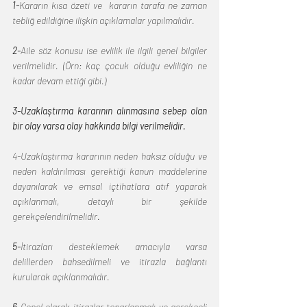
1-
Kararın kısa özeti ve  kararın tarafa ne zaman 
tebliğ edildiğine ilişkin açıklamalar yapılmalıdır.
2-
Aile söz konusu ise evlilik ile ilgili genel bilgiler 
verilmelidir. (Örn: kaç çocuk olduğu evliliğin ne 
kadar devam ettiği gibi.)
3-Uzaklaştırma kararının alınmasına sebep olan 
bir olay varsa olay hakkında bilgi verilmelidir.
4-Uzaklaştırma kararının neden haksız olduğu ve 
neden kaldırılması gerektiği kanun maddelerine 
dayanılarak ve emsal içtihatlara atıf yaparak 
açıklanmalı, detaylı bir şekilde 
gerekçelendirilmelidir.
5-
İtirazları desteklemek amacıyla varsa 
delillerden bahsedilmeli ve itirazla bağlantı 
kurularak açıklanmalıdır.
6-
Genel olarak itirazlar toparlanmalı ve gerekçeli 