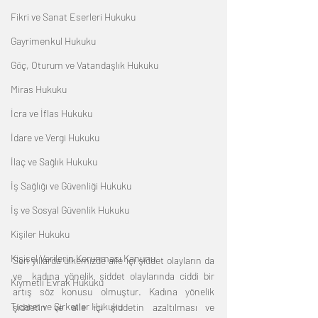
Fikri ve Sanat Eserleri Hukuku
Gayrimenkul Hukuku
Göç, Oturum ve Vatandaşlık Hukuku
Miras Hukuku
İcra ve İflas Hukuku
İdare ve Vergi Hukuku
İlaç ve Sağlık Hukuku
İş Sağlığı ve Güvenliği Hukuku
İş ve Sosyal Güvenlik Hukuku
Kişiler Hukuku
Kişisel Verilerin Korunması Kanunu
Son yıllarda ülkemizde aile içi şiddet olayların da 
ve  kadına yönelik şiddet olaylarında ciddi bir 
Kıymetli Evrak Hukuku
artış söz konusu olmuştur. Kadına yönelik 
Ticaret ve Şirketler Hukuku
şiddetin ve aile içi şiddetin azaltılması ve 