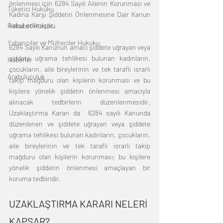
önlenmesi için 6284 Sayılı Ailenin Korunması ve 
Tüketici Hukuku
Kadına Karşı Şiddetin Önlenmesine Dair Kanun 
kabul edilmiştir. 
Rekabet Hukuku
Yabancılar ve Mülteciler Hukuku
6284 Sayılı Kanunun amacı şiddete uğrayan veya 
şiddete uğrama tehlikesi bulunan kadınların, 
Haberler
çocukların, aile bireylerinin ve tek taraflı ısrarlı 
Arabuluculuk
takip mağduru olan kişilerin korunması ve bu 
kişilere yönelik şiddetin önlenmesi amacıyla 
alınacak tedbirlerin düzenlenmesidir. 
Uzaklaştırma Kararı da  6284 sayılı Kanunda 
düzenlenen ve şiddete uğrayan veya şiddete 
uğrama tehlikesi bulunan kadınların, çocukların, 
aile bireylerinin ve tek taraflı ısrarlı takip 
mağduru olan kişilerin korunması; bu kişilere 
yönelik şiddetin önlenmesi amaçlayan bir 
koruma tedbiridir. 
UZAKLAŞTIRMA KARARI NELERİ 
KAPSAR?