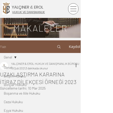
YALÇINER & EROL
HUKUK VE DANIŞMANLIK
MAKALELER
Kaydol
Yazı
Genel
YALÇINER & EROL HUKUK VE DANIŞMANLIK BÜROSU
Genel
19 Şub 2021
3 dakikada okunur
UZAKLAŞTIRMA KARARINA
Bilişim Hukuku
İTİRAZ DİLEKÇESİ ÖRNEĞİ 2023
Borçlar Hukuku
Güncelleme tarihi:
10 Mar 2025
Boşanma ve Aile Hukuku
Ceza Hukuku
Eşya Hukuku