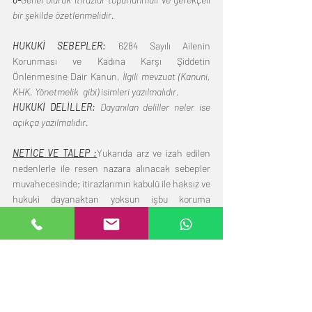
bir şekilde özetlenmelidir.
HUKUKİ SEBEPLER: 
6284 Sayılı Ailenin 
Korunması ve Kadına Karşı Şiddetin 
Önlenmesine Dair Kanun, 
İlgili mevzuat (Kanuni, 
KHK, Yönetmelik  gibi) isimleri yazılmalıdır. 
HUKUKİ DELİLLER: 
Dayanılan deliller neler ise 
açıkça yazılmalıdır.
NETİCE VE TALEP :
Yukarıda arz ve izah edilen 
nedenlerle ile resen nazara alınacak sebepler 
muvahecesinde; itirazlarımın kabulü ile haksız ve 
hukuki dayanaktan yoksun işbu koruma 
tedbirinin kaldırılmasını saygıyla arz ve talep 
ederim. .
../../20..
Ad-Soyad
İmza"