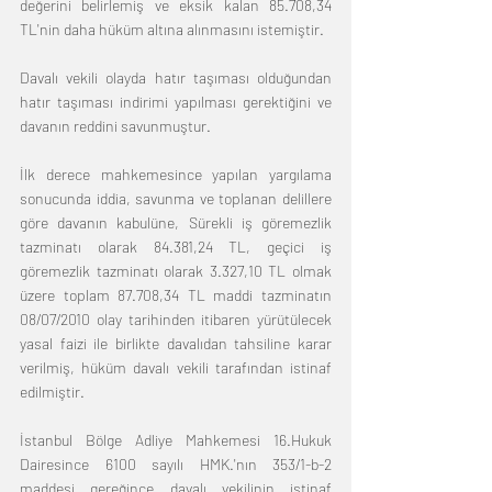
değerini belirlemiş ve eksik kalan 85.708,34 
TL'nin daha hüküm altına alınmasını istemiştir.
Davalı vekili olayda hatır taşıması olduğundan 
hatır taşıması indirimi yapılması gerektiğini ve 
davanın reddini savunmuştur.
İlk derece mahkemesince yapılan yargılama 
sonucunda iddia, savunma ve toplanan delillere 
göre davanın kabulüne, Sürekli iş göremezlik 
tazminatı olarak 84.381,24 TL, geçici iş 
göremezlik tazminatı olarak 3.327,10 TL olmak 
üzere toplam 87.708,34 TL maddi tazminatın 
08/07/2010 olay tarihinden itibaren yürütülecek 
yasal faizi ile birlikte davalıdan tahsiline karar 
verilmiş, hüküm davalı vekili tarafından istinaf 
edilmiştir.
İstanbul Bölge Adliye Mahkemesi 16.Hukuk 
Dairesince 6100 sayılı HMK.'nın 353/1-b-2 
maddesi gereğince davalı vekilinin istinaf 