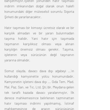
bahşetmiştir.İşleten yönünden hatır taşıması 
indirim imkanından doğal olarak onun halefi 
konumundaki diğer müteselsil sorumlu Sigorta 
Şirketi de yararlanacaktır.
Hatır taşıması bir kimseyi ücretsiz olarak ve bir 
karşılık almadan ve bir yararı bulunmadan 
taşıma halidir. Yani hatır için taşımada 
taşımanın karşılıksız olması veya alınan 
karşılığın önemsiz olması gerekir. Taşıma, 
işletenin veya sürücünün değil taşınanın 
yararına olmalıdır.
Somut olayda, davacı dava dışı ağabeyi ...'ın 
kullandığı kamyonette yolcu konumundadır. 
Kamyonetin işleteni dava dışı ... Gıda Tem. Mad. 
Mal. Paz. San. ve Tic. Ltd. Şti.'dir. Meydana gelen 
tek taraflı kazada davacı yaralanmıştır. İlk 
derece mahkemesince belirlenen tazminattan 
hatır taşıması indirimi yapılmamış, İstinaf 
mahkemesince de aracın sürücüsünün 