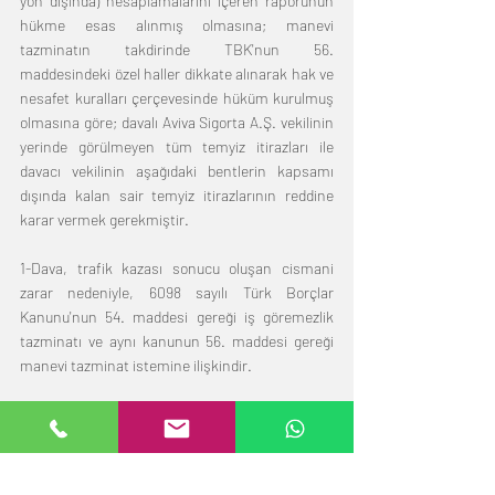
yön dışında) hesaplamalarını içeren raporunun 
hükme esas alınmış olmasına; manevi 
tazminatın takdirinde TBK'nun 56. 
maddesindeki özel haller dikkate alınarak hak ve 
nesafet kuralları çerçevesinde hüküm kurulmuş 
olmasına göre; davalı Aviva Sigorta A.Ş. vekilinin 
yerinde görülmeyen tüm temyiz itirazları ile 
davacı vekilinin aşağıdaki bentlerin kapsamı 
dışında kalan sair temyiz itirazlarının reddine 
karar vermek gerekmiştir.
1-Dava, trafik kazası sonucu oluşan cismani 
zarar nedeniyle, 6098 sayılı Türk Borçlar 
Kanunu'nun 54. maddesi gereği iş göremezlik 
tazminatı ve aynı kanunun 56. maddesi gereği 
manevi tazminat istemine ilişkindir.
Davacı taraf, davacının davaya konu kazadaki 
yaralanması nedeniyle maluliyeti oluştuğunu 
iddia ederek tazminat isteminde bulunmuş; 
davacının kazadaki yaralanmasından 