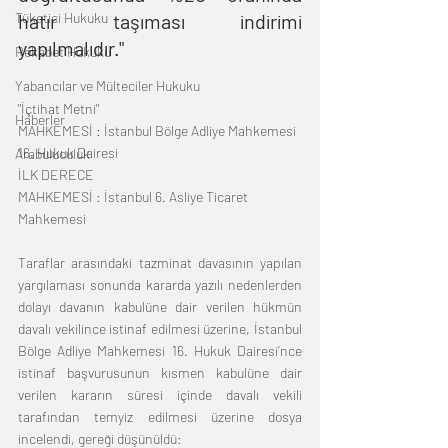
Tüketici Hukuku
hatır taşıması indirimi 
yapılmalıdır."
Rekabet Hukuku
Yabancılar ve Mülteciler Hukuku
"İçtihat Metni"
Haberler
MAHKEMESİ : İstanbul Bölge Adliye Mahkemesi 
16. Hukuk Dairesi
Arabuluculuk
İLK DERECE
MAHKEMESİ : İstanbul 6. Asliye Ticaret 
Mahkemesi
Taraflar arasındaki tazminat davasının yapılan 
yargılaması sonunda kararda yazılı nedenlerden 
dolayı davanın kabulüne dair verilen hükmün 
davalı vekilince istinaf edilmesi üzerine, İstanbul 
Bölge Adliye Mahkemesi 16. Hukuk Dairesi’nce 
istinaf başvurusunun kısmen kabulüne dair 
verilen kararın süresi içinde davalı vekili 
tarafından temyiz edilmesi üzerine dosya 
incelendi, gereği düşünüldü: