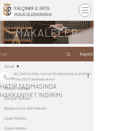
YALÇINER & EROL
HUKUK VE DANIŞMANLIK
MAKALELER
Kaydol
Yazı
Genel
YALÇINER & EROL HUKUK VE DANIŞMANLIK BÜROSU
Genel
7 May 2021
7 dakikada okunur
HATIR TAŞIMASINDA
Bilişim Hukuku
HAKKANİYET İNDİRİMİ
Borçlar Hukuku
Boşanma ve Aile Hukuku
Ceza Hukuku
Eşya Hukuku