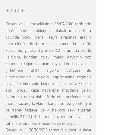
-K A R A R-
Davacı vekili, müvekkilinin 08/07/2010 tarihinde 
sürücüsünün ... olduğu ... plakalı araç ile kara 
yolunda yolcu olarak seyri sırasında aracın 
kontrolünü kaybetmesi sonucunda trafik 
kazasında yaralandığını ve %21 oranında özürlü 
kaldığını, bundan dolayı maddi kaybının söz 
konusu olduğunu, aracın olay tarihinde davalı ... 
şirketince ZMM sigorta poliçesi ile 
sigortalandığını, başvuru yapılmasına rağmen 
davalının ödemede bulunmadığını, müvekkilinin 
söz konusu kaza nedeniyle meydana gelen 
özründen dolayı daha fazla efor sarfedeceğini, 
maddi kazanç kaybının karşılanması gerektiğini 
belirterek fazlaya ilişkin hakkını saklı tutarak 
şimdilik 2.000,00 TL maddi tazminatın davalıdan 
tahsiline karar verilmesini talep etmiştir.
Davacı vekili 20/10/2016 tarihli dilekçesi ile dava 