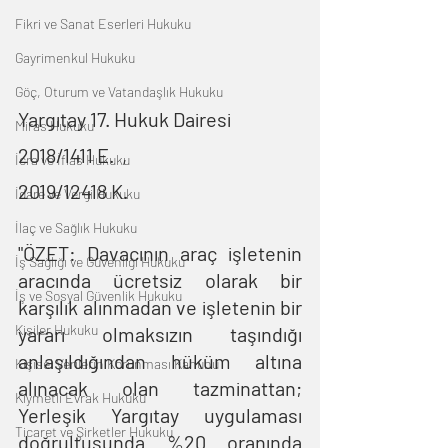
Fikri ve Sanat Eserleri Hukuku
Gayrimenkul Hukuku
Göç, Oturum ve Vatandaşlık Hukuku
Yargıtay 17. Hukuk Dairesi        
Miras Hukuku
2018/1411 E.  ,  
İcra ve İflas Hukuku
2019/12418 K.
İdare ve Vergi Hukuku
İlaç ve Sağlık Hukuku
"ÖZET: Davacının araç işletenin 
İş Sağlığı ve Güvenliği Hukuku
aracında ücretsiz olarak bir 
İş ve Sosyal Güvenlik Hukuku
karşılık alınmadan ve işletenin bir 
Kişiler Hukuku
yararı olmaksızın taşındığı 
anlaşıldığından hüküm altına 
Kişisel Verilerin Korunması Kanunu
alınacak olan tazminattan; 
Kıymetli Evrak Hukuku
Yerleşik Yargıtay uygulaması 
Ticaret ve Şirketler Hukuku
doğrultusunda %20 oranında 