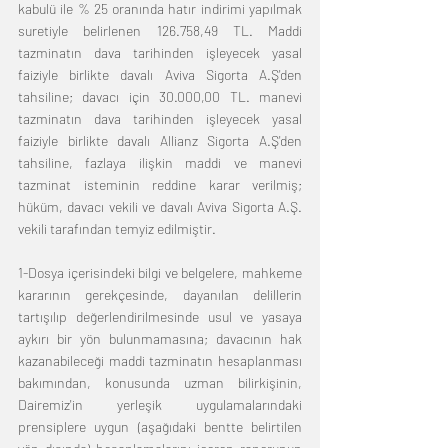
kabulü ile % 25 oranında hatır indirimi yapılmak 
suretiyle belirlenen 126.758,49 TL. Maddi 
tazminatın dava tarihinden işleyecek yasal 
faiziyle birlikte davalı Aviva Sigorta A.Ş'den 
tahsiline; davacı için 30.000,00 TL. manevi 
tazminatın dava tarihinden işleyecek yasal 
faiziyle birlikte davalı Allianz Sigorta A.Ş'den 
tahsiline, fazlaya ilişkin maddi ve manevi 
tazminat isteminin reddine karar verilmiş; 
hüküm, davacı vekili ve davalı Aviva Sigorta A.Ş. 
vekili tarafından temyiz edilmiştir.
1-Dosya içerisindeki bilgi ve belgelere, mahkeme 
kararının gerekçesinde, dayanılan delillerin 
tartışılıp değerlendirilmesinde usul ve yasaya 
aykırı bir yön bulunmamasına; davacının hak 
kazanabileceği maddi tazminatın hesaplanması 
bakımından, konusunda uzman bilirkişinin, 
Dairemiz'in yerleşik uygulamalarındaki 
prensiplere uygun (aşağıdaki bentte belirtilen 