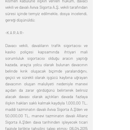
kısmen kabulüne ilişkin verilen hüküm, davacı 
vekili ve davalı Aviva Sigorta A.Ş. vekili tarafından 
süresi içinde temyiz edilmekle, dosya incelendi, 
gereği düşünüldü:
-K A R A R-
Davacı vekili, davalıların trafik sigortacısı ve 
kasko poliçesi kapsamında ihtiyari mali 
sorumluluk sigortacısı olduğu aracın yaptığı 
kazada, araçta yolcu olarak bulunan davacının 
belinde kırık oluşacak biçimde yaralandığını, 
geçici ve sürekli olarak işgücü kaybına uğrayan 
davacının oluşan maluliyeti nedeniyle manevi 
açıdan da zarar gördüğünü belirterek belirsiz 
alacak davası olarak açtıkları davada fazlaya 
ilişkin hakları saklı kalmak kaydıyla 1.000,00 TL. 
maddi tazminatın davalı Aviva Sigorta A.Ş'den ve 
50.000,00 TL. manevi tazminatın davalı Allianz 
Sigorta A.Ş'den dava tarihinden işleyecek ticari 
faiziyle birlikte tahsilini talep etmiş; 06.04.2015 