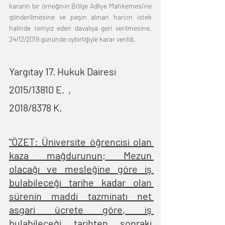
kararın bir örneğinin Bölge Adliye Mahkemesi’ne 
gönderilmesine ve peşin alınan harcın istek 
halinde temyiz eden davalıya geri verilmesine, 
24/12/2019 gününde oybirliğiyle karar verildi.
Yargıtay 17. Hukuk Dairesi        
2015/13810 E.  ,  
2018/8378 K.
"ÖZET: Üniversite öğrencisi olan 
kaza mağdurunun; Mezun 
olacağı ve mesleğine göre iş 
bulabileceği tarihe kadar olan 
sürenin maddi tazminatı net 
asgari ücrete göre, iş 
bulabileceği tarihten sonraki 