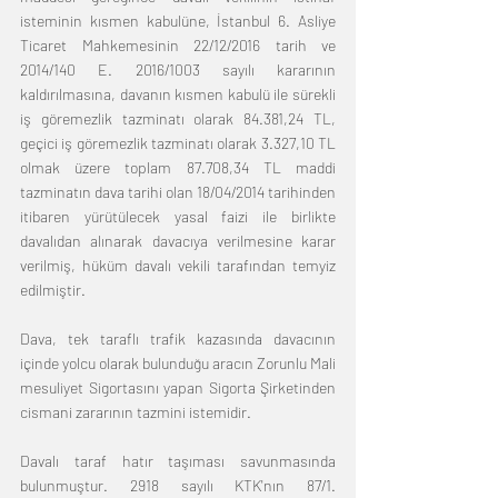
isteminin kısmen kabulüne, İstanbul 6. Asliye 
Ticaret Mahkemesinin 22/12/2016 tarih ve 
2014/140 E. 2016/1003 sayılı kararının 
kaldırılmasına, davanın kısmen kabulü ile sürekli 
iş göremezlik tazminatı olarak 84.381,24 TL, 
geçici iş göremezlik tazminatı olarak 3.327,10 TL 
olmak üzere toplam 87.708,34 TL maddi 
tazminatın dava tarihi olan 18/04/2014 tarihinden 
itibaren yürütülecek yasal faizi ile birlikte 
davalıdan alınarak davacıya verilmesine karar 
verilmiş, hüküm davalı vekili tarafından temyiz 
edilmiştir.
Dava, tek taraflı trafik kazasında davacının 
içinde yolcu olarak bulunduğu aracın Zorunlu Mali 
mesuliyet Sigortasını yapan Sigorta Şirketinden 
cismani zararının tazmini istemidir.
Davalı taraf hatır taşıması savunmasında 
bulunmuştur. 2918 sayılı KTK'nın 87/1. 