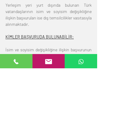
Yerleşim yeri yurt dışında bulunan Türk 
vatandaşlarının isim ve soyisim değişikliğine 
ilişkin başvuruları ise dış temsilcilikler vasıtasıyla 
alınmaktadır. 
KİMLER BAŞVURUDA BULUNABİLİR:
İsim ve soyisim değişikliğine ilişkin başvurunun 
bizzat ilgili kişi tarafından yapılması 
gerekmektedir. Ayrıca belirtmemiz gerekir ki bu 
konuda vekaletname ile özel olarak 
yetkilendirilen vekilinde başvuruda bulunması 
mümkündür.
DÜZELTME KARARININ ALINMASI VE NÜFUS 
KAYITLARINA İŞLENMESİ:
Nüfus müdürlüklerine intikal eden isim ve 
soyisim değişikliği taleplerini içeren dilekçeler 
kayıt altına alınarak talepte bulunanların adı, 
soyadı, talep konusu, başvuru tarihi ile evrak 