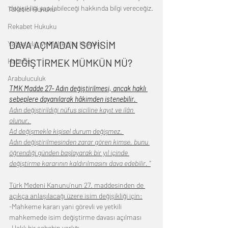
değişikliği yapılabileceği hakkında bilgi vereceğiz.
Tüketici Hukuku
Rekabet Hukuku
DAVA AÇMADAN SOYİSİM 
Yabancılar ve Mülteciler Hukuku
Haberler
DEĞİŞTİRMEK MÜMKÜN MÜ?
Arabuluculuk
TMK Madde 27- Adın değiştirilmesi, ancak haklı 
sebeplere dayanılarak hâkimden istenebilir. 
Adın değiştirildiği nüfus siciline kayıt ve ilân 
olunur. 
Ad değişmekle kişisel durum değişmez. 
Adın değiştirilmesinden zarar gören kimse, bunu 
öğrendiği günden başlayarak bir yıl içinde 
değiştirme kararının kaldırılmasını dava edebilir. "
Türk Medeni Kanunu'nun 27. maddesinden de 
açıkça anlaşılacağı üzere isim değişikliği için:
-Mahkeme kararı yani görevli ve yetkili 
mahkemede isim değiştirme davası açılması
-Haklı bir sebebin varlığı,