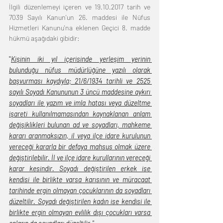
İlgili düzenlemeyi içeren ve 19.10.2017 tarih ve 
7039 Sayılı Kanun'un 26. maddesi ile Nüfus 
Hizmetleri Kanunu'na eklenen Geçici 8. madde 
hükmü aşağıdaki gibidir: 
"
Kişinin iki yıl içerisinde yerleşim yerinin 
bulunduğu nüfus müdürlüğüne yazılı olarak 
başvurması kaydıyla; 21/6/1934 tarihli ve 2525 
sayılı Soyadı Kanununun 3 üncü maddesine aykırı 
soyadları ile yazım ve imla hatası veya düzeltme 
işareti kullanılmamasından kaynaklanan anlam 
değişiklikleri bulunan ad ve soyadları, mahkeme 
kararı aranmaksızın, il veya ilçe idare kurulunun 
vereceği kararla bir defaya mahsus olmak üzere 
değiştirilebilir. İl ve ilçe idare kurullarının vereceği 
karar kesindir. Soyadı değiştirilen erkek ise 
kendisi ile birlikte varsa karısının ve müracaat 
tarihinde ergin olmayan çocuklarının da soyadları 
düzeltilir. Soyadı değiştirilen kadın ise kendisi ile 
birlikte ergin olmayan evlilik dışı çocukları varsa 