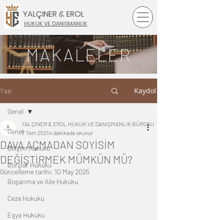
YALÇINER & EROL
HUKUK VE DANIŞMANLIK
MAKALELER
Kaydol
Yazı
Genel
YALÇINER & EROL HUKUK VE DANIŞMANLIK BÜROSU
Genel
7 Tem 2021
4 dakikada okunur
DAVA AÇMADAN SOYİSİM
Bilişim Hukuku
DEĞİŞTİRMEK MÜMKÜN MÜ?
Borçlar Hukuku
Güncelleme tarihi:
10 May 2025
Boşanma ve Aile Hukuku
Ceza Hukuku
Eşya Hukuku