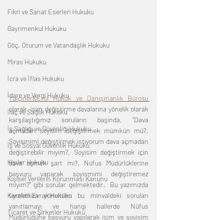
Fikri ve Sanat Eserleri Hukuku
Gayrimenkul Hukuku
Göç, Oturum ve Vatandaşlık Hukuku
Miras Hukuku
İcra ve İflas Hukuku
İdare ve Vergi Hukuku
Yalçıner&Erol Hukuk ve Danışmanlık Bürosu 
olarak  isim değiştirme davalarına yönelik olarak 
İlaç ve Sağlık Hukuku
karşılaştığımız soruların başında, "Dava 
İş Sağlığı ve Güvenliği Hukuku
açmadan soyisim değiştirmek mümkün mü?, 
Soyismimi değiştirmek istiyorum dava açmadan 
İş ve Sosyal Güvenlik Hukuku
değiştirebilir miyim?, Soyisim değiştirmek için 
Kişiler Hukuku
dava açmak şart mı?, Nüfus Müdürlüklerine 
başvuru yaparak soyismimi değiştiremez 
Kişisel Verilerin Korunması Kanunu
miyim?" gibi sorular gelmektedir.  Bu yazımızda 
Kıymetli Evrak Hukuku
tarafımıza yöneltilen bu minvaldeki soruları 
yanıtlamayı ve hangi hallerde Nüfus 
Ticaret ve Şirketler Hukuku
Müdürlüğüne başvuru yapılarak isim ve soyisim 