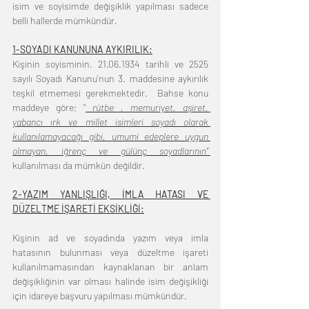
isim ve soyisimde değişiklik yapılması sadece 
belli hallerde mümkündür.
1-SOYADI KANUNUNA AYKIRILIK:
Kişinin soyisminin, 21.06.1934 tarihli ve 2525 
sayılı Soyadı Kanunu'nun 3. maddesine aykırılık 
teşkil etmemesi gerekmektedir.  Bahse konu 
maddeye göre; "
 rütbe , memuriyet, aşiret, 
yabancı ırk ve millet isimleri soyadı olarak 
kullanılamayacağı gibi, umumi edeplere uygun 
olmayan, iğrenç ve gülünç soyadlarının" 
kullanılması da mümkün değildir.
2-YAZIM YANLIŞLIĞI, İMLA HATASI VE 
DÜZELTME İŞARETİ EKSİKLİĞİ:
Kişinin ad ve soyadında yazım veya imla 
hatasının bulunması veya düzeltme işareti 
kullanılmamasından kaynaklanan bir anlam 
değişikliğinin var olması halinde isim değişikliği 
için idareye başvuru yapılması mümkündür.