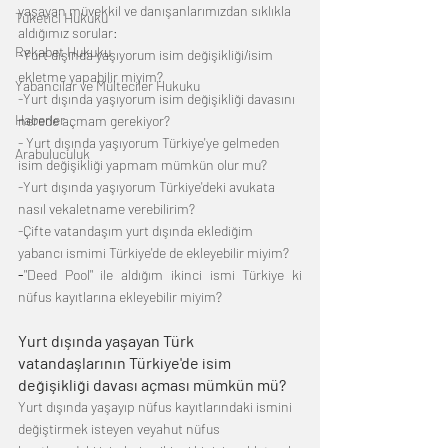
yaşayan müvekkil ve danışanlarımızdan sıklıkla 
Tüketici Hukuku
aldığımız sorular:
Rekabet Hukuku
-Yurt dışında yaşıyorum isim değişikliği/isim 
ekletme yapabilir miyim?
Yabancılar ve Mülteciler Hukuku
-Yurt dışında yaşıyorum isim değişikliği davasını 
Haberler
nerede açmam gerekiyor?
- Yurt dışında yaşıyorum Türkiye'ye gelmeden 
Arabuluculuk
isim değişikliği yapmam mümkün olur mu?
-Yurt dışında yaşıyorum Türkiye'deki avukata 
nasıl vekaletname verebilirim?
-Çifte vatandaşım yurt dışında eklediğim 
yabancı ismimi Türkiye'de de ekleyebilir miyim?
-
"Deed Pool" ile aldığım ikinci ismi Türkiye ki 
nüfus kayıtlarına ekleyebilir miyim? 
Yurt dışında yaşayan Türk 
vatandaşlarının Türkiye'de isim 
değişikliği davası açması mümkün mü?
Yurt dışında yaşayıp nüfus kayıtlarındaki ismini 
değiştirmek isteyen veyahut nüfus 