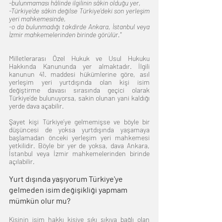
-bulunmaması hâlinde ilgilinin sâkin olduğu yer, 
-Türkiye’de sâkin değilse Türkiye’deki son yerleşim 
yeri mahkemesinde, 
-o da bulunmadığı takdirde Ankara, İstanbul veya 
İzmir mahkemelerinden birinde görülür."
Milletlerarası Özel Hukuk ve Usul Hukuku 
Hakkında Kanununda yer almaktadır. İlgili 
kanunun 41. maddesi hükümlerine göre, asıl 
yerleşim yeri yurtdışında olan kişi isim 
değiştirme davası sırasında geçici olarak 
Türkiye’de bulunuyorsa, sakin olunan yani kaldığı 
yerde dava açabilir. 
Şayet kişi Türkiye’ye gelmemişse ve böyle bir 
düşüncesi de yoksa yurtdışında yaşamaya 
başlamadan önceki yerleşim yeri mahkemesi 
yetkilidir. Böyle bir yer de yoksa, dava Ankara, 
İstanbul veya İzmir mahkemelerinden birinde 
açılabilir.
Yurt dışında yaşıyorum Türkiye'ye 
gelmeden isim değişikliği yapmam 
mümkün olur mu?
Kişinin isim hakkı kişiye sıkı sıkıya bağlı olan 