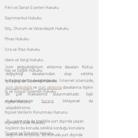
Fikri ve Sanat Eserleri Hukuku
Gayrimenkul Hukuku
Göç, Oturum ve Vatandaşlık Hukuku
Miras Hukuku
İcra ve İflas Hukuku
İdare ve Vergi Hukuku
İsim değişikliği/isim ekletme davaları Nüfus 
İlaç ve Sağlık Hukuku
değişikliği davalarından olup sıklıkla 
karşılaştığımız davalardandır. İnternet sitemizde
İş Sağlığı ve Güvenliği Hukuku
isim değişikliği 
ve 
isim ekletme
 davalarına ilişkin 
İş ve Sosyal Güvenlik Hukuku
bir çok makalemiz bulunmaktadır. İlgili 
makalelerimize 
buraya
 tıklayarak da 
Kişiler Hukuku
ulaşabilirsiniz.
Kişisel Verilerin Korunması Kanunu
 Bu yazımızda da özellikle yurt dışında yaşan 
Kıymetli Evrak Hukuku
kişilerin bu konuda sıklıkla sorduğu konulara 
Ticaret ve Şirketler Hukuku
değinmek istiyoruz. Bu konuda yurt dışında 