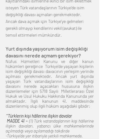
kayıtlarındaki isimlerine ikinci bir isim ekletmek 
isteyen Türk vatandaşlarının Türkiye'de isim 
değişikliği davası açmaları gerekmektedir.  
Ancak dava açmak için Türkiye'ye gelmeleri 
gerekli olmayıp kendilerini vekil (avukat) ile 
temsil ettirmeleri mümkündür.
Yurt dışında yaşıyorum isim değişikliği 
davasını nerede açmam gerekiyor?
Nüfus Hizmetleri Kanunu ve diğer kanun 
hükümleri gereğince  Türkiye'de yaşayan kişilerin 
isim değişikliği davası davacının yerleşim yerinde 
açılması gerekmektedir. Ancak yurt dışında 
yaşayan Türk vatandaşlarının isim değişikliği 
davasını nerede açacakları hususuna ilişkin 
düzenlemeler için 5718 Sayılı  Milletlerarası Özel 
Hukuk ve Usul Hukuku Hakkında Kanununda yer 
almaktadır. İlgili kanunun 41. maddesinde 
düzenlenmiş olup ilgili hüküm aşağıdaki gibidir:
 "
Türklerin kişi hâllerine ilişkin davalar
 MADDE 41 –
 (1) Türk vatandaşlarının kişi hâllerine 
ilişkin davaları, yabancı ülke mahkemelerinde 
açılmadığı veya açılamadığı takdirde 
-Türkiye’de yer itibariyle yetkili mahkemede, 