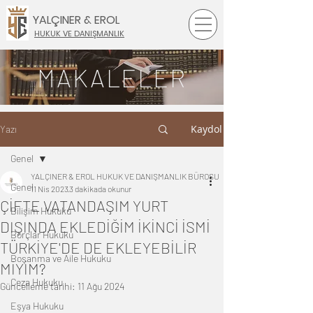
YALÇINER & EROL
HUKUK VE DANIŞMANLIK
MAKALELER
Kaydol
Yazı
Genel
YALÇINER & EROL HUKUK VE DANIŞMANLIK BÜROSU
Genel
11 Nis 2023
3 dakikada okunur
ÇİFTE VATANDAŞIM YURT
Bilişim Hukuku
DIŞINDA EKLEDİĞİM İKİNCİ İSMİ
Borçlar Hukuku
TÜRKİYE'DE DE EKLEYEBİLİR
Boşanma ve Aile Hukuku
MİYİM?
Ceza Hukuku
Güncelleme tarihi:
11 Ağu 2024
Eşya Hukuku